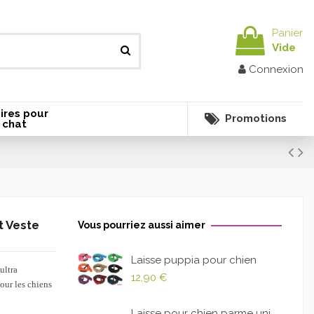
Panier
Vide
Connexion
ires pour
Promotions
 chat
t Veste
Vous pourriez aussi aimer
Laisse puppia pour chien
ultra
12,90 €
pour les chiens
Laisse pour chien parme uni