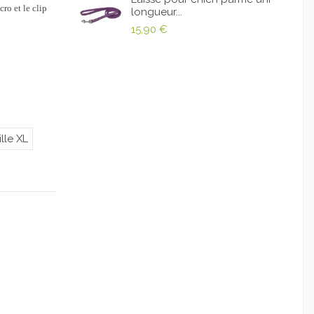
ro et le clip
longueur...
15,90 €
ille XL