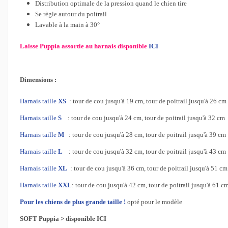
Distribution optimale de la pression quand le chien tire
Se règle autour du poitrail
Lavable à la main à 30°
Laisse Puppia assortie au harnais disponible
ICI
Dimensions :
Harnais taille
XS
: tour de cou jusqu'à 19 cm, tour de poitrail jusqu'à 26 cm
Harnais taille
S
: tour de cou jusqu'à 24 cm, tour de poitrail jusqu'à 32 cm
Harnais taille
M
: tour de cou jusqu'à 28 cm, tour de poitrail jusqu'à 39 cm
Harnais taille
L
: tour de cou jusqu'à 32 cm, tour de poitrail jusqu'à 43 cm
Harnais taille
XL
: tour de cou jusqu'à 36 cm, tour de poitrail jusqu'à 51 cm
Harnais taille
XXL
: tour de cou jusqu'à 42 cm, tour de poitrail jusqu'à 61 c
Pour les chiens de
plus grande taille !
opté pour le modèle
SOFT Puppia >
disponible ICI