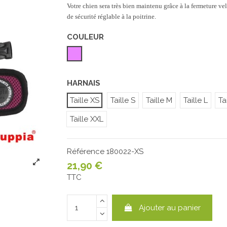
Votre chien sera très bien maintenu grâce à la fermeture velc
de sécurité réglable à la poitrine.
COULEUR
Parme
HARNAIS
Taille XS
Taille S
Taille M
Taille L
Ta
Taille XXL
Référence
180022-XS
21,90 €
TTC
Ajouter au panier