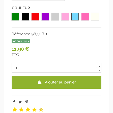
COULEUR
Vert
Noir
Rouge
Violet
Argent
Rose clair
Bleu ciel
Rose foncé
Blanc cas
Référence
9877-B-1
En stock
11,90 €
TTC
Ajouter au panier