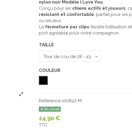
nylon noir Modèle I Love You
.
Conçu pour les
chiens actifs et joueurs
, c
résistant et confortable
, parfait pour le
ou les jeux.
La
fermeture par clips
facilite l’utilisation 
port agréable pour votre compagnon.
TAILLE
COULEUR
Noir
Référence
100837-M
En stock
24,90 €
TTC