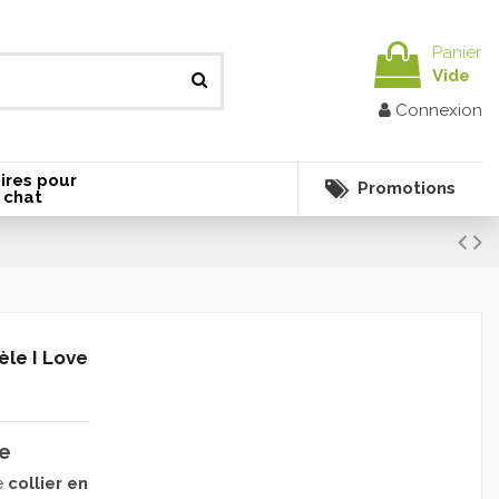
Panier
Vide
Connexion
ires pour
Promotions
 chat
èle I Love
le
e
collier en