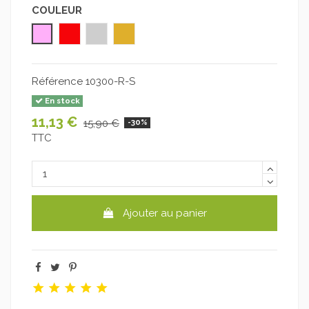
COULEUR
Rose
Rouge
Argent
Or
Référence
10300-R-S
En stock
11,13 €
15,90 €
-30%
TTC
Ajouter au panier